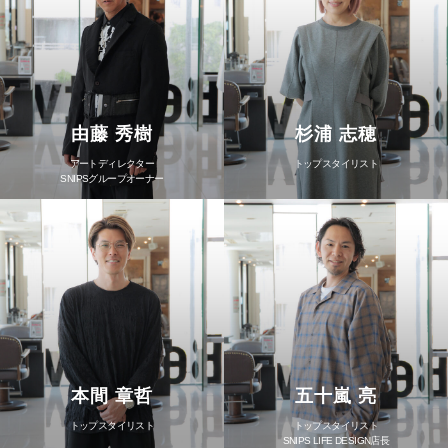
由藤 秀樹
杉浦 志穂
アートディレクター
トップスタイリスト
SNIPSグループオーナー
本間 章哲
五十嵐 亮
トップスタイリスト
トップスタイリスト
SNIPS LIFE DESIGN店長