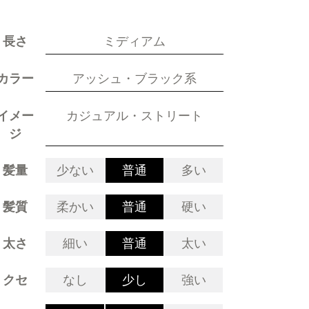
長さ
ミディアム
カラー
アッシュ・ブラック系
イメー
カジュアル・ストリート
ジ
髪量
少ない
普通
多い
髪質
柔かい
普通
硬い
太さ
細い
普通
太い
クセ
なし
少し
強い