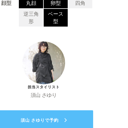
顔型
丸顔
卵型
四角
逆三角
ベース
形
型
担当スタイリスト
須山 さゆり
須山 さゆりで予約