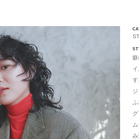
CA
S
ST
癖
イ
す
ジ
ふ
グ
ム
み