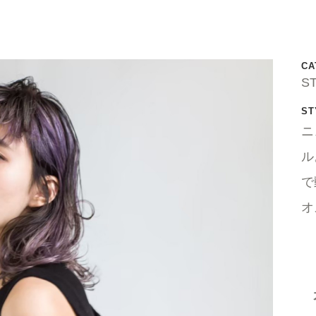
CA
S
ST
ニ
ル
で
オ