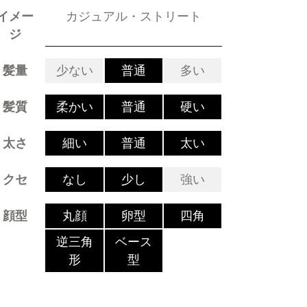
イメー
カジュアル・ストリート
ジ
髪量
少ない
普通
多い
髪質
柔かい
普通
硬い
太さ
細い
普通
太い
クセ
なし
少し
強い
顔型
丸顔
卵型
四角
逆三角
ベース
形
型