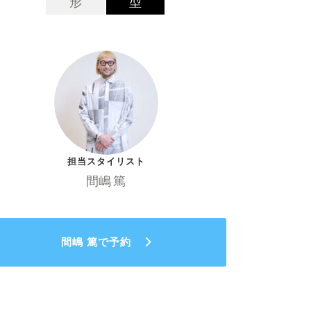
形
型
担当スタイリスト
間嶋 篤
間嶋 篤で予約