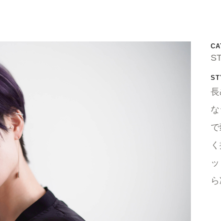
CA
S
ST
長
な
で
く
ッ
ら