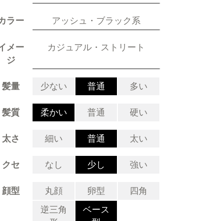
カラー
アッシュ・ブラック系
イメー
カジュアル・ストリート
ジ
髪量
少ない
普通
多い
髪質
柔かい
普通
硬い
太さ
細い
普通
太い
クセ
なし
少し
強い
顔型
丸顔
卵型
四角
逆三角
ベース