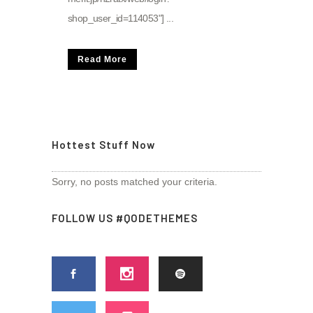
shop_user_id=114053"] ...
Read More
Hottest Stuff Now
Sorry, no posts matched your criteria.
FOLLOW US #QODETHEMES