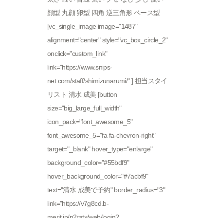
顔型 丸顔 卵型 四角 逆三角形 ベース型
[vc_single_image image="1487"
alignment="center" style="vc_box_circle_2"
onclick="custom_link"
link="https://www.snips-
net.com/staff/shimizunarumi/" ] 担当スタイ
リスト 清水 成美 [button
size="big_large_full_width"
icon_pack="font_awesome_5"
font_awesome_5="fa fa-chevron-right"
target="_blank" hover_type="enlarge"
background_color="#55bdf9"
hover_background_color="#7acbf9"
text="清水 成美で予約" border_radius="3"
link="https://v7g8cd.b-
merit.jp/n2ratx/web/login?