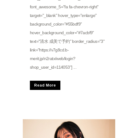
font_awesome_5="fa fa-chevron-right"
target="_blank" hover_type="enlarge"
background_color="#55bdf9"
hover_background_color="#7acbf9"
text="清水 成美で予約" border_radius="3"
link="https://v7g8cd.b-
merit.jp/n2ratx/web/login?
shop_user_id=114053"] ...
Read More