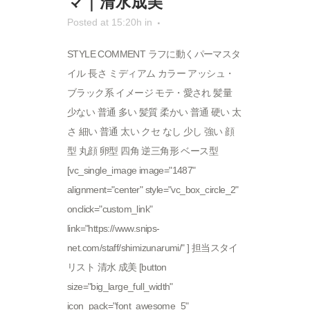
マ｜清水成美
Posted at 15:20h
in
STYLE COMMENT ラフに動くパーマスタ
イル 長さ ミディアム カラー アッシュ・
ブラック系 イメージ モテ・愛され 髪量
少ない 普通 多い 髪質 柔かい 普通 硬い 太
さ 細い 普通 太い クセ なし 少し 強い 顔
型 丸顔 卵型 四角 逆三角形 ベース型
[vc_single_image image="1487"
alignment="center" style="vc_box_circle_2"
onclick="custom_link"
link="https://www.snips-
net.com/staff/shimizunarumi/" ] 担当スタイ
リスト 清水 成美 [button
size="big_large_full_width"
icon_pack="font_awesome_5"