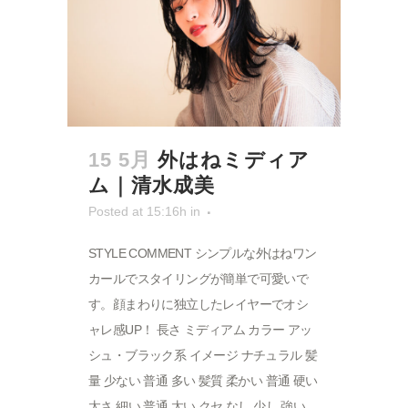
15 5月
外はねミディア
ム｜清水成美
Posted at 15:16h
in
STYLE COMMENT シンプルな外はねワン
カールでスタイリングが簡単で可愛いで
す。顔まわりに独立したレイヤーでオシ
ャレ感UP！ 長さ ミディアム カラー アッ
シュ・ブラック系 イメージ ナチュラル 髪
量 少ない 普通 多い 髪質 柔かい 普通 硬い
太さ 細い 普通 太い クセ なし 少し 強い